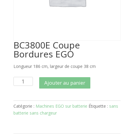
BC3800E Coupe
Bordures EGO
Longueur 186 cm, largeur de coupe 38 cm
quantité
Ajouter au panier
de
BC3800E
Coupe
Catégorie :
Machines EGO sur batterie
Étiquette :
sans
Bordures
batterie sans chargeur
EGO