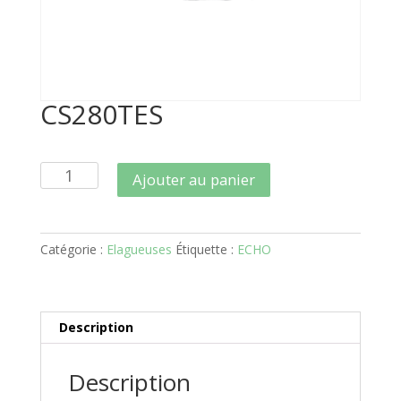
CS280TES
quantité
Ajouter au panier
de
CS280TES
Catégorie :
Elagueuses
Étiquette :
ECHO
Description
Description