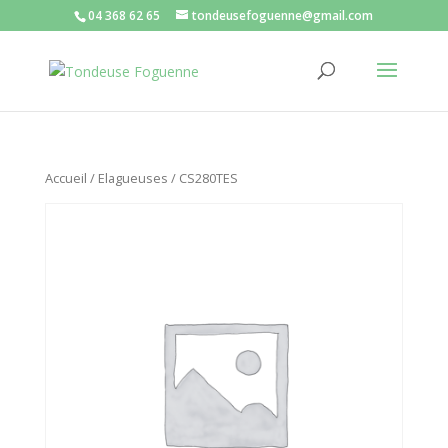
04 368 62 65
tondeusefoguenne@gmail.com
Accueil
/
Elagueuses
/ CS280TES