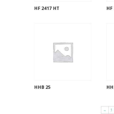
HF 2417 HT
HF
HHB 25
HH
←
1