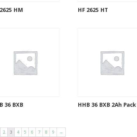
 2625 HM
HF 2625 HT
B 36 BXB
HHB 36 BXB 2Ah Pack
2
3
4
5
6
7
8
9
→